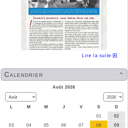
Lire la suite
LA DURANCE N°134- Hiver 2025
Pour tous nos abonnés,
Calendrier
en vente aussi :

►Papeterie RECTO-VERSO
Place de la Mazelière à EMBRUN
Nous contacter
►A.S.E.P.E. cliquer ici :