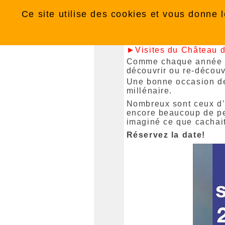
Panneau de gestion des cookies
Agenda du
Dimanch
Ce site utilise des cookies et vous donne 
►Visites du Château d
Comme chaque année no
découvrir ou re-découvr
Une bonne occasion de 
millénaire.
Nombreux sont ceux d’e
encore beaucoup de per
imaginé ce que cachait
Réservez la date!