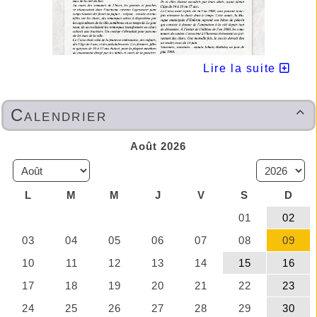
Lire la suite
LA DURANCE N°134- Hiver 2025
Pour tous nos abonnés,
Calendrier
en vente aussi :

►Papeterie RECTO-VERSO
Place de la Mazelière à EMBRUN
Nous contacter
►A.S.E.P.E. cliquer ici :