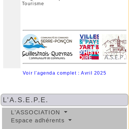
Tourisme
Voir l'agenda complet : Avril 2025
L'A.S.E.P.E.
L'ASSOCIATION
Espace adhérents